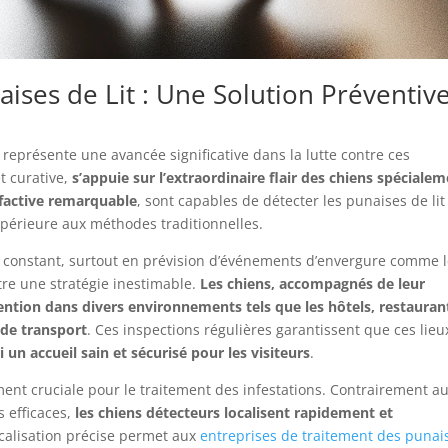
ises de Lit : Une Solution Préventiv
t représente une avancée significative dans la lutte contre ces
et curative,
s’appuie sur l’extraordinaire flair des chiens spéciale
lfactive remarquable
, sont capables de détecter les punaises de lit
périeure aux méthodes traditionnelles.
 est constant, surtout en prévision d’événements d’envergure comme 
tre une stratégie inestimable.
Les chiens, accompagnés de leur
ention dans divers environnements tels que les hôtels, restauran
de transport
. Ces inspections régulières garantissent que ces lieu
i un accueil sain et sécurisé pour les visiteurs
.
ement cruciale pour le traitement des infestations. Contrairement a
s efficaces,
les chiens détecteurs localisent rapidement et
ocalisation précise permet aux
entreprises de traitement des punai