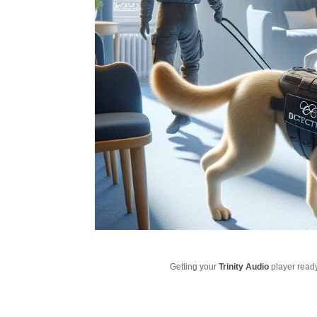
Getting your
Trinity Audio
player ready