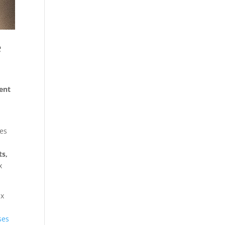
e
ment
les
ts,
x
ux
ses